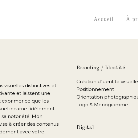
Accueil
À pr
Branding / Identité
Création d’identité visuelle
 visuelles distinctives et
Positionnement
ivante et laissent une
Orientation photographiq
 exprimer ce que les
Logo & Monogramme
suel incarne fidèlement
 sa notoriété. Mon
 vise à créer des contenus
Digital
ondément avec votre