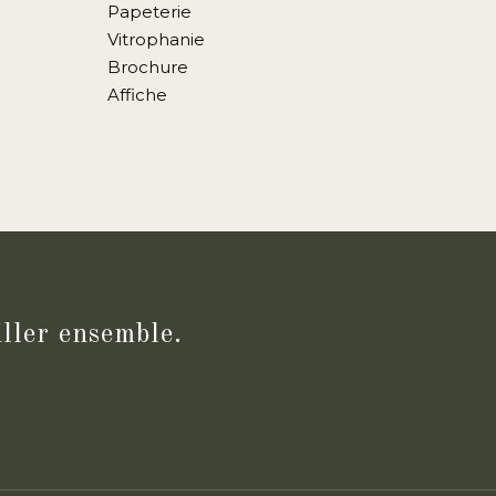
Papeterie
Vitrophanie
Brochure
Affiche
iller ensemble.